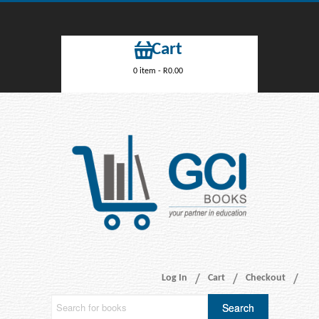
Cart
0 item -
R
0.00
Log In
Cart
Checkout