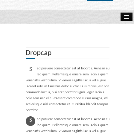
Home
About Us
Dropcap
How to Order
S
ed posuere consectetur est at lobortis. Aenean eu
Browse Books
leo quam. Pellentesque ornare sem lacinia quam
venenatis vestibulum. Vivamus sagittis lacus vel augue
laoreet rutrum faucibus dolor auctor. Duis mollis, est non
Wits Business School
commodo luctus, nisi erat porttitor ligula, eget lacinia
odio sem nec elit. Praesent commodo cursus magna, vel
scelerisque nisl consectetur et. Curabitur blandit tempus
porttitor.
S
ed posuere consectetur est at lobortis. Aenean eu
leo quam. Pellentesque ornare sem lacinia quam
venenatis vestibulum. Vivamus sagittis lacus vel augue